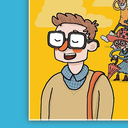
Jek Paramiz te
ust
kotar