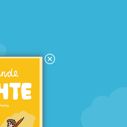
äubende
chichte
Achim Bröger