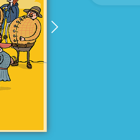
 bala te
en upre
 Achim Bröger