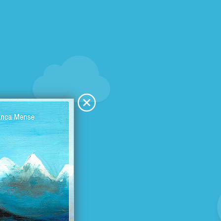
t war es
anders
Achim Bröger