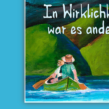
Në të vërtetë is
ndryshe
nga Ahim Bryger