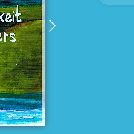
еле все
 иначе
Ахим Брёгер