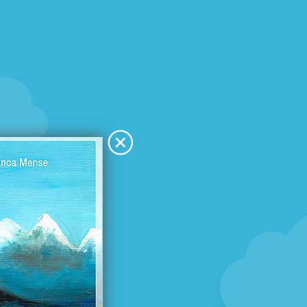
t war es
anders
Achim Bröger