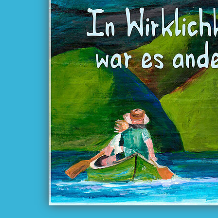
На самом д
было