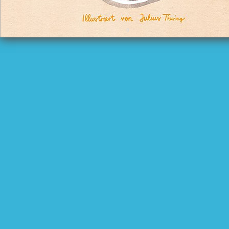
Sprecher Deutsch: Stephan Niemand
Übersetzerin und Sprecherin Albanisch: Gladiola Sadiku
© Mulingula e.V., lizensiert unter
CC BY-NC-ND 4.0
0
0