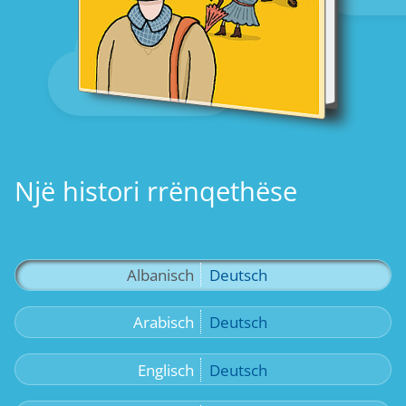
Një histori rrënqethëse
Albanisch
Deutsch
Arabisch
Deutsch
Englisch
Deutsch