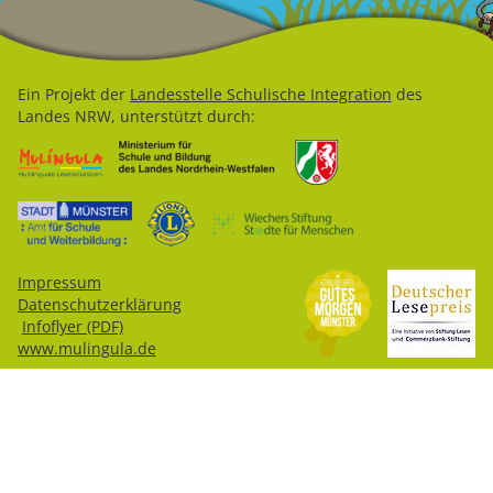
Ein Projekt der
Landesstelle Schulische Integration
des
Landes NRW, unterstützt durch:
Impressum
Datenschutzerklärung
Infoflyer (PDF)
www.mulingula.de