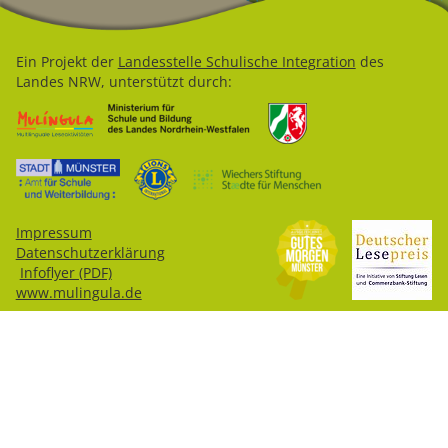
Ein Projekt der
Landesstelle Schulische Integration
des
Landes NRW, unterstützt durch:
Impressum
Datenschutzerklärung
Infoflyer (PDF)
www.mulingula.de