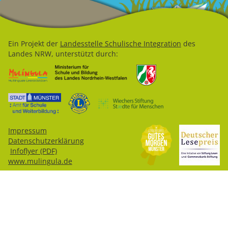
Ein Projekt der
Landesstelle Schulische Integration
des
Landes NRW, unterstützt durch:
Impressum
Datenschutzerklärung
Infoflyer (PDF)
www.mulingula.de